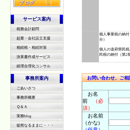
サービス案内
税務会計顧問
個人事業税の納付
起業・会社設立支援
分）
相続税・相続対策
個人の道府県民税
民税の納付（第2
決算書作成サービス
経理合理化コンサル
お問い合わせ、ご相
事務所案内
ごあいさつ
お名
事務所概要
前
（必
Ｑ＆Ａ
須）
お名前
実務blog
（かな)
徒然なるままに・・・
（任意）