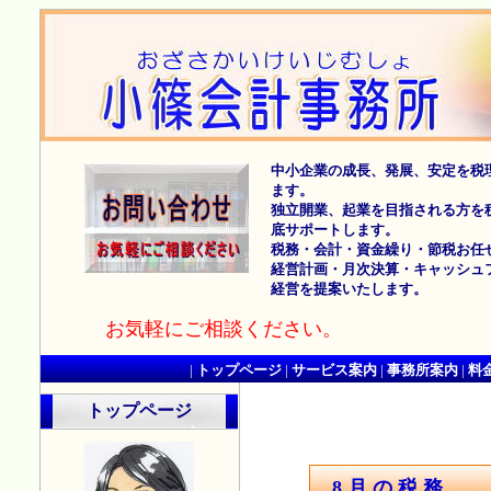
中小企業の成長、発展、安定を税
ます。
独立開業、起業を目指される方を
底サポートします。
税務・会計・資金繰り・節税お任
経営計画・月次決算・キャッシュ
経営を提案いたします。
お気軽にご相談ください。
|
トップページ
|
サービス案内
|
事務所案内
|
料
トップページ
8月の税務