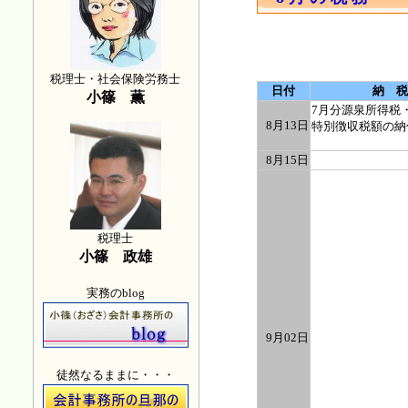
税理士・社会保険労務士
日付
納 税
小篠 薫
7月分源泉所得税
8月13日
特別徴収税額の納
8月15日
税理士
小篠 政雄
実務のblog
9月02日
徒然なるままに・・・