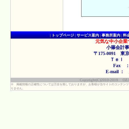
|
トップページ
|
サービス案内
|
事務所案内
|
料
元気な中小企業
小篠会計事
〒175-0091 東
Ｔｅｌ ： 
Fax ： 
E-mail ：
Copyright(C)2010-2019 OZASA
※ 掲載情報の正確性については万全を期しておりますが、お客様が当サイトのコンテンツ
りません。