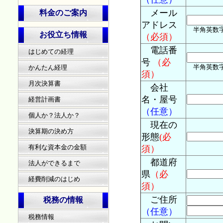
メール
料金のご案内
アドレス
半角英数字 例)
お役立ち情報
（必須）
電話番
はじめての経理
号
（必
半角英数字 例
かんたん経理
須）
月次決算書
会社
名・屋号
経営計画書
（任意）
個人か？法人か？
現在の
決算期の決め方
形態
(必
有利な資本金の金額
須）
都道府
法人ができるまで
県
（必
経費削減のはじめ
須）
ご住所
税務の情報
（任意）
税務情報