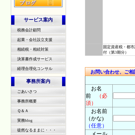
サービス案内
税務会計顧問
起業・会社設立支援
固定資産税・都市
相続税・相続対策
付（第3期分）
決算書作成サービス
経理合理化コンサル
お問い合わせ、ご相
事務所案内
お名
ごあいさつ
前
（必
事務所概要
須）
お名前
Ｑ＆Ａ
（かな)
実務blog
（任意）
徒然なるままに・・・
メール