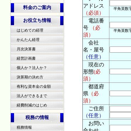
アドレス
料金のご案内
半角英数字 例)
（必須）
お役立ち情報
電話番
号
（必
はじめての経理
半角英数字 例
須）
かんたん経理
会社
月次決算書
名・屋号
（任意）
経営計画書
現在の
個人か？法人か？
形態
(必
決算期の決め方
須）
都道府
有利な資本金の金額
県
（必
法人ができるまで
須）
経費削減のはじめ
ご住所
（任意）
税務の情報
お問い
税務情報
合わせ、