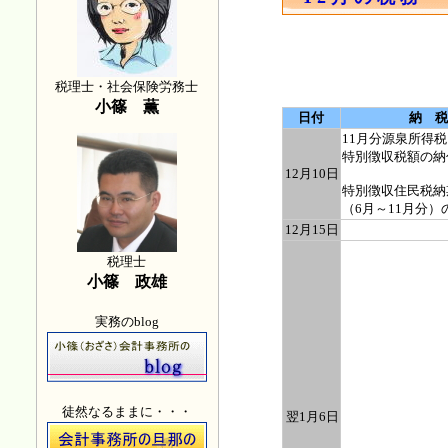
税理士・社会保険労務士
小篠 薫
日付
納 税
11月分源泉所得
特別徴収税額の納
12月10日
特別徴収住民税納
（6月～11月分）
12月15日
税理士
小篠 政雄
実務のblog
徒然なるままに・・・
翌1月6日