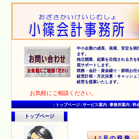
中小企業の成長、発展、安定を税
ます。
独立開業、起業を目指される方を
底サポートします。
税務・会計・資金繰り・節税お任
経営計画・月次決算・キャッシュ
経営を提案いたします。
お気軽にご相談ください。
|
トップページ
|
サービス案内
|
事務所案内
|
料
トップページ
12月の税務