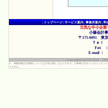
|
トップページ
|
サービス案内
|
事務所案内
|
料
元気な中小企業
小篠会計事
〒175-0091 東
Ｔｅｌ ： 
Fax ： 
E-mail ：
Copyright(C)2010-2019 OZASA
※ 掲載情報の正確性については万全を期しておりますが、お客様が当サイトのコンテンツ
りません。