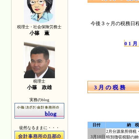
今後３ヶ月の税務日
税理士・社会保険労務士
小篠 薫
01
税理士
3月の税務
小篠 政雄
実務のblog
日付
納 税
徒然なるままに・・・
2月分源泉所得税
3月10日
特別徴収税額の納