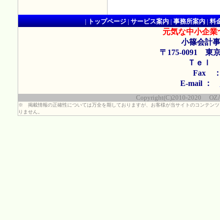
|
トップページ
|
サービス案内
|
事務所案内
|
料
元気な中小企業
小篠会計事
〒175-0091 東
Ｔｅｌ ： 
Fax ： 
E-mail ：
Copyright(C)2010-2020 OZASA
※ 掲載情報の正確性については万全を期しておりますが、お客様が当サイトのコンテンツ
りません。