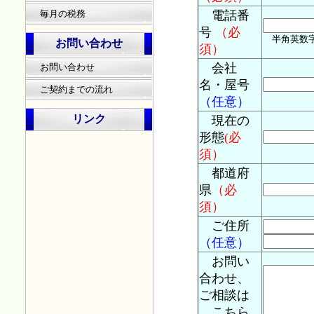
電話番
毎月の税務
号
（必
半角英数字 例
お問い合わせ
須）
会社
お問い合わせ
名・屋号
ご契約までの流れ
（任意）
リンク
現在の
形態
(必
須）
都道府
県
（必
須）
ご住所
（任意）
お問い
合わせ、
ご相談は
こちら