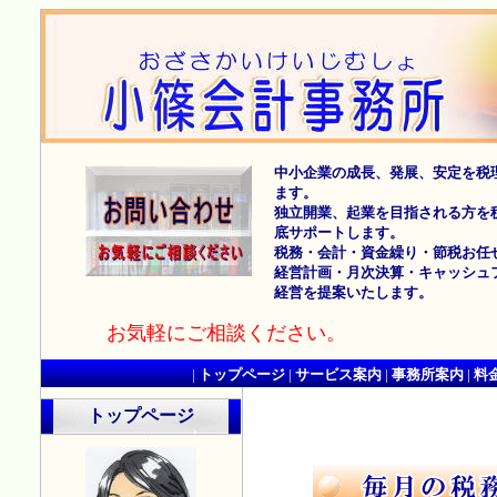
中小企業の成長、発展、安定を税
ます。
独立開業、起業を目指される方を
底サポートします。
税務・会計・資金繰り・節税お任
経営計画・月次決算・キャッシュ
経営を提案いたします。
お気軽にご相談ください。
|
トップページ
|
サービス案内
|
事務所案内
|
料
トップページ