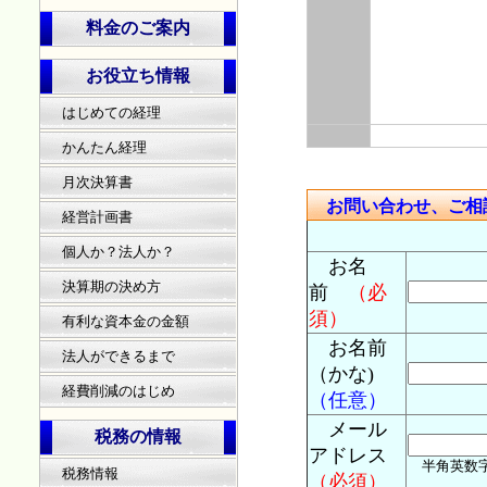
料金のご案内
お役立ち情報
はじめての経理
かんたん経理
月次決算書
お問い合わせ、ご相
経営計画書
個人か？法人か？
お名
決算期の決め方
前
（必
須）
有利な資本金の金額
お名前
法人ができるまで
（かな)
経費削減のはじめ
（任意）
メール
税務の情報
アドレス
半角英数字 例)
税務情報
（必須）