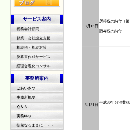
サービス案内
所得税の納付（第
3月16日
税務会計顧問
贈与税の納付
起業・会社設立支援
相続税・相続対策
決算書作成サービス
経理合理化コンサル
事務所案内
ごあいさつ
事務所概要
平成30年分消費
3月31日
Ｑ＆Ａ
実務blog
徒然なるままに・・・