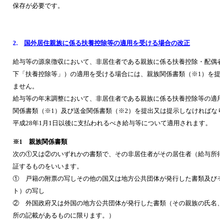
保存が必要です。
2.
国外居住親族に係る扶養控除等の適用を受ける場合の改正
給与等の源泉徴収において、非居住者である親族に係る扶養控除・配偶
下「扶養控除等」）の適用を受ける場合には、親族関係書類（※1）を
ません。
給与等の年末調整において、非居住者である親族に係る扶養控除等の適
関係書類（※1）及び送金関係書類（※2）を提出又は提示しなければな
平成28年1月1日以後に支払われるべき給与等について適用されます。
※1 親族関係書類
次の①又は②のいずれかの書類で、その非居住者がその居住者（給与所
証するものをいいます。
① 戸籍の附票の写しその他の国又は地方公共団体が発行した書類及び
ト）の写し
② 外国政府又は外国の地方公共団体が発行した書類（その親族の氏名
所の記載があるものに限ります。）