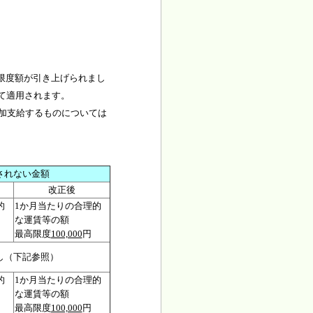
限度額が引き上げられまし
いて適用されます。
追加支給するものについては
されない金額
改正後
的
1か月当たりの合理的
な運賃等の額
最高限度
100,000
円
し（下記参照）
的
1か月当たりの合理的
な運賃等の額
最高限度
100,000
円