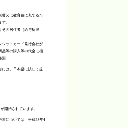
活費又は教育費に充てるた
ます。
りその居住者（給与所得
レジットカード発行会社が
商品等の購入等の代金に相
書類
合には、日本語に訳して提
用が開始されています。
書については、平成28年4
。