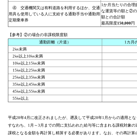
1か月当たりの合理
④ 交通機関又は有料道路を利用するほか、交通
な運賃等の額と②の
用具も使用している人に支給する通勤手当や通勤用
額との合計額
定期乗車券
最高限度
150,000
円
【参考】②の場合の非課税限度額
通勤距離（片道）
1カ月
2㎞未満
2㎞以上10㎞未満
10㎞以上15㎞未満
15㎞以上25㎞未満
25㎞以上35㎞未満
35㎞以上45㎞未満
45㎞以上55㎞未満
55㎞以上
平成28年4月に改正されましたが、遡及して平成28年1月からの適用と
すなわち、1月～3月までの間に支払われた給与等に含まれる課税対象の
課税となる金額を再計算し精算する必要があります。なお、その再計算