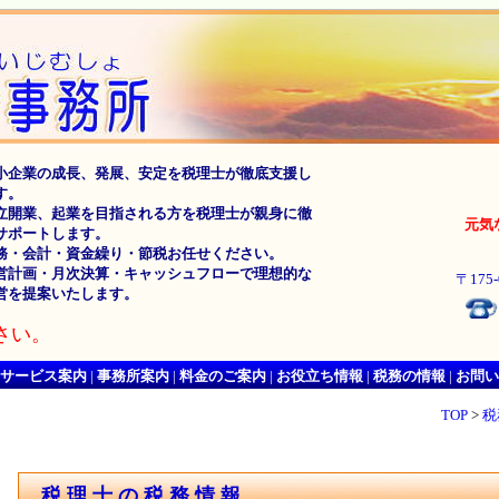
小企業の成長、発展、安定を税理士が徹底支援し
す。
立開業、起業を目指される方を税理士が親身に徹
元気
サポートします。
務・会計・資金繰り・節税お任せください。
営計画・月次決算・キャッシュフローで理想的な
〒175
営を提案いたします。
さい。
サービス案内
|
事務所案内
|
料金のご案内
|
お役立ち情報
|
税務の情報
|
お問い
TOP
>
税
税理士の税務情報