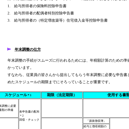
1. 給与所得者の保険料控除申告書
2. 給与所得者の配偶者特別控除申告書
3. 給与所得者の（特定増改築等）住宅借入金等控除申告書
年末調整の仕方
年末調整の手続がスムーズに行われるためには、年税額計算のための準
かっています。
すなわち、従業員の皆さんから提出してもらう年末調整に必要な申告書
めたスケジュールの期限までにそろっていることが重要です。
スケジュール
期限（法定期限）
使用する書
＊1
末調整に必要
書類の準備
各申告書の配布
＊2
回収・チェック
「源泉徴収簿」
給与と徴収税額の