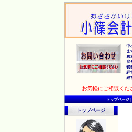
中
ま
独
底
税
経
経
お気軽にご相談くだ
|
トップページ
|
トップページ