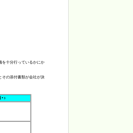
備を十分行っているかにか
とその添付書類が会社が決
類
＊3