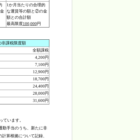
的
1か月当たりの合理的
金
な運賃等の額と②の金
額との合計額
最高限度
100,000
円
の非課税限度額
全額課税
4,200円
7,100円
12,900円
18,700円
24,400円
28,000円
31,600円
なっています。
通勤手当のうち、新たに非
の計算根拠について記録、