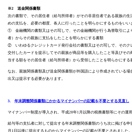
※2 送金関係書類
次の書類で、その居住者（給与所得者）がその非居住者である親族の生
めの支払を、必要の都度、各人に行ったことを明らかにするものをいい
① 金融機関の書類又はその写しで、その金融機関が行う為替取引によ
者）からその親族に支払をしたことを明らかにする書類
② いわゆるクレジットカード発行会社の書類又はその写しで、そのク
交付したカードを提示してその親族が商品等を購入したこと等及びその
当する額をその居住者（給与所得者）から受領したことを明らかにする
なお、親族関係書類及び送金関係書類が外国語により作成されている場
出又は提示する必要があります。
3.
年末調整関係書類にかかるマイナンバーの記載を不要とする見直し
マイナンバー制度が導入され、平成28年1月以降の税務書類等にその運
給与等の支払者に対して提出する年末調整関係書類のうち次に掲げる申告
月1日以後に提出するものからマイナンバーの記載が不要とされました