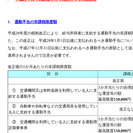
1.
通勤手当の非課税限度額
平成28年度の税制改正により、給与所得者に支給する通勤手当の非課税
た。この改正は、平成28年1月1日以後に支払われるべき通勤手当につ
なお、平成27年12月31日以前に支払われるべき通勤手当の差額として
適用されませんので注意が必要です。
改正後の1か月あたりの非課税限度額
区 分
課税
改正前
1か月当たりの合理
① 交通機関又は有料道路を利用している人に支
な運賃等の額
給する通勤手当
最高限度
150,000
円
② 自動車や自転車などの交通用具を使用してい
改正な
る人に支給する通勤手当
1か月当たりの合理
③ 交通機関を利用している人に支給する通勤用
な運賃等の額
定期乗車券
最高限度
150,000
円