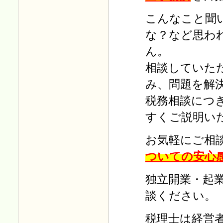
た。
こんなこと聞
な？など思わ
Ｈ30.09.03
「毎月の税務」
を更新しまし
ん。
た。
相談していた
み、問題を解
Ｈ30.08.01
「毎月の税務」
を更新しまし
税務相談につ
た。
すくご説明い
Ｈ30.07.02
お気軽にご相
「毎月の税務」
を更新しまし
た。
ついての安心
独立開業・起
Ｈ30.06.01
「毎月の税務」
を更新しまし
談ください。
た。
税理士は経営