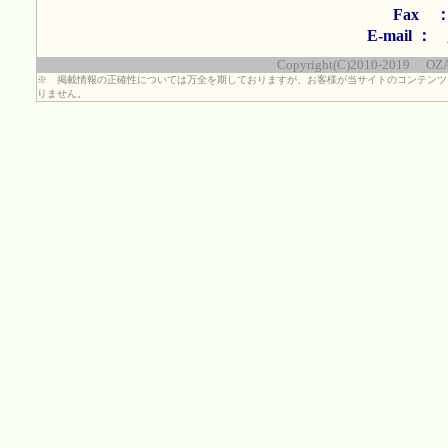
実務blogに
Fax ： 
E-mail ：
掲載しました
Copyright(C)2010-2019 OZASA
平成27年8月1
※ 掲載情報の正確性については万全を期しておりますが、お客様が当サイトのコンテンツ
りません。
実務blogに
人？ならない
平成27年07月
実務blogに
で」とは？ 
た。
平成27年07月
実務blogに
の記載事項に
平成26年8月
社会保険労