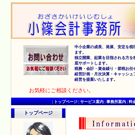
中小企業の成長、発展、安定を税
ます。
独立開業、起業を目指される方を
底サポートします。
税務・会計・資金繰り・節税お任
経営計画・月次決算・キャッシュ
経営を提案いたします。
お気軽にご相談ください。
|
トップページ
|
サービス案内
|
事務所案内
|
料
トップページ