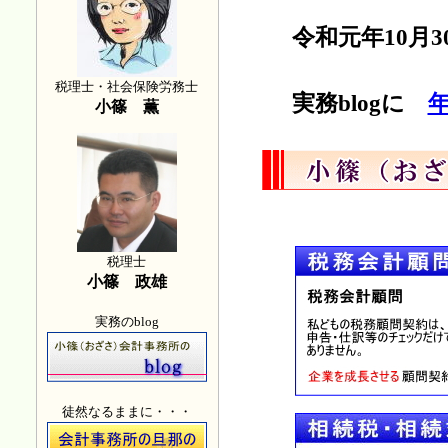
令和元年10月3
税理士・社会保険労務士
実務blogに
小篠 薫
税理士
小篠 政雄
実務のblog
徒然なるままに・・・