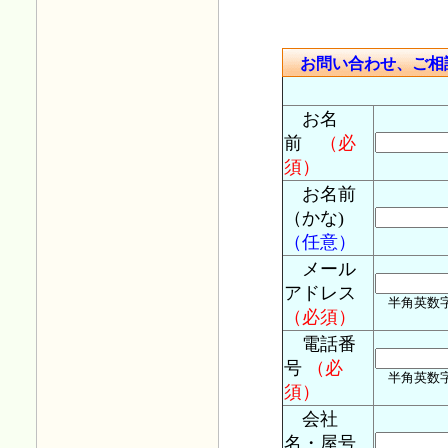
なお、電話番
ん。
お問い合わせ、ご相
今後ともどう
お名
平成30年4月1
前
（必
「平成30年
須）
掲載しました
お名前
（かな)
平成29年11月
（任意）
税務の情報
メール
た。
アドレス
半角英数字 例)
（必須）
平成29年08月
電話番
実務blogに
号
（必
半角英数字 例
須）
平成28年11月
会社
実務blogに
名・屋号