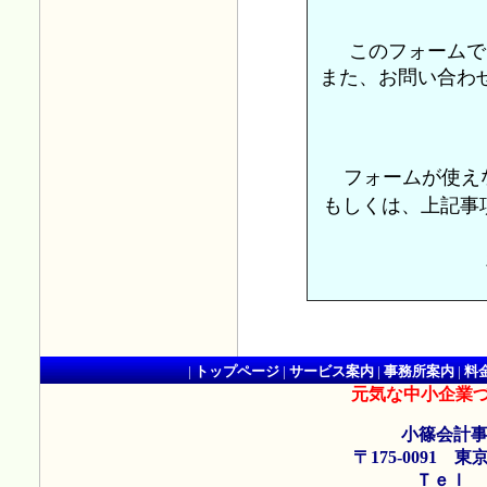
平成27年10月
実務blogに
このフォームで
理と注意点
を
また、お問い合わ
平成27年10月
実務blogに
した。
フォームが使え
もしくは、上記
平成27年9月1
実務blogに
の意味と計算
平成27年8月3
実務blogに
|
トップページ
|
サービス案内
|
事務所案内
|
料
に報酬を払っ
元気な中小企業
しました。
小篠会計事
〒175-0091 東
平成27年8月2
Ｔｅｌ ： 