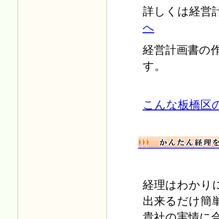
「年末調整 平成25年」を掲
詳しくは経営
載しました。
へ
Ｈ25.03.25
税制改正小冊子 無料プレゼ
ントを掲載しました。
経営計画書の
Ｈ24.10.15
す。
「年末調整 平成24年」を掲
載しました。
Ｈ24.04.12
「税務情報」
に
こんな板橋区
「事業者免税点制度の改正
（消費税）」
を追加しました。
Ｈ24.02.27
「平成24年度税制改正ひとつ
かみ プレゼント」を掲載し
ました。
経理はわかり
Ｈ23.10.31
「年末調整 平成23年」を掲
出来るだけ簡
載しました。
貴社の実情に
Ｈ23.03.10