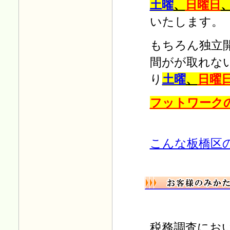
土曜
、
日曜日
いたします。
もちろん独立
間がが取れな
り
土曜
、
日曜
フットワーク
こんな板橋区
税務調査にお