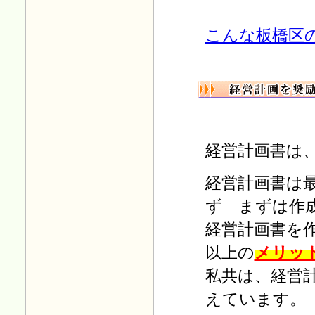
税制改正小冊子
無料プレゼ
ントを掲載しました。
「毎月の税務」
を更新しまし
こんな板橋区
た。
Ｈ26.11.10
「年末調整 平成26年」を掲
載しました。
Ｈ26.08.01
社会保険労務士事務所を併設
いたしました。
経営計画書は
「毎月の税務」
を更新しまし
た。
経営計画書は
Ｈ26.05.08
「税務情報」
に
ず まずは作
「事業者免税点制度(平成26
年4月以降（消費税）」
経営計画書を
を追加しました。
以上の
メリッ
Ｈ26.02.22
税制改正小冊子 無料プレゼ
私共は、経営
ントを掲載しました。
えています。
Ｈ25.10.28