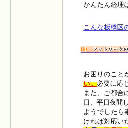
かんたん経理
Ｈ22.09.09
お役立ち情報に
「有利な資本
金の金額」
を掲載しました。
Ｈ22.09.07
こんな板橋区
お役立ち情報に
「法人ができ
るまで」
を掲載しました。
Ｈ22.08.30
税務の情報に
「毎月の税務」
（税務日程表）
を掲載しまし
た。
Ｈ22.08.24
お役立ち情報に
「決算期の
お困りのこと
決め方」
を追加しました。
い。
必要に応
Ｈ22.08.20
新体制に伴いＨＰをリニュー
また、ご都合
アルしました。今後とも、よ
日、平日夜間
ろしくお願いいたします。
ようでしたら
ければ対応い