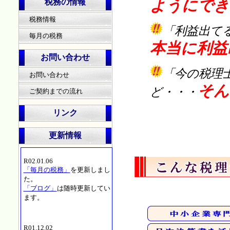
ようにでき
税務の情報
税務情報
「
利益出て
毎月の税務
本当に利益
お問い合わせ
「
今の税理
お問い合わせ
そん
ど・・・
ご契約までの流れ
リンク
更新情報
R02.01.06
「毎月の税務」
を更新しまし
た。
「ブログ」
は随時更新してい
ます。
R01.12.02