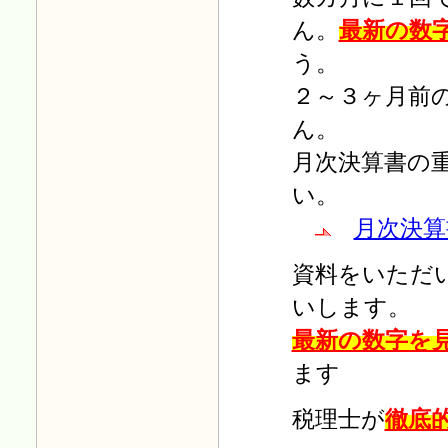
ん。
最新の数
Ｈ29.12.01
「毎月の税務」
を更新しまし
う。
た。
２～３ヶ月前
Ｈ29.11.30
「年末調整 平成29年」
を掲
ん。
載しました。
月次決算書の
Ｈ28.10.09
「年末調整 平成28年」を掲
い。
載しました。
月次決算
Ｈ28.05.02
税制改正小冊子
無料プレゼ
資料をいただ
ントを掲載しました。
いします。
Ｈ27.10.09
「年末調整 平成27年」を掲
最新の数字を
載しました。
ます
Ｈ27.06.17
お役立ち情報に
会計ソフト導
入
を掲載しました。
税理士が
徹底
Ｈ27.03.02