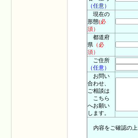
金とは？
を
（任意）
現在の
平成28年06月
形態
(必
実務blogに
須）
った場合には
都道府
県
（必
平成28年05月
須）
実務blogに
ご住所
定役員等って
（任意）
お問い
平成27年11月
合わせ、
実務blogに
ご相談は
た。
こちら
へお願い
平成27年10月
します。
実務blogに
を掲載しまし
内容をご確認の上