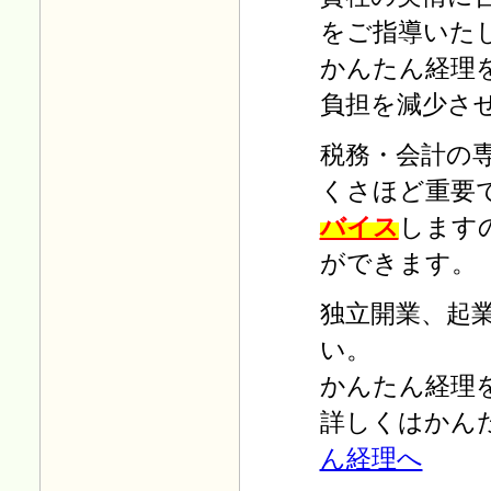
「個人か？法人か？」
を掲載
をご指導いた
しました。
かんたん経理
Ｈ23.02.08
税制改正小冊子 無料プレゼ
負担を減少さ
ントを掲載しました。
Ｈ23.01.19
税務・会計の
会計ソフトの導入
を掲載しま
した。
くさほど重要
Ｈ22.12.03
バイス
します
「料金のご案内」
を掲載しま
した。
ができます。
Ｈ22.10.25
「年末調整 平成22年」を掲
独立開業、起
載しました。
い。
Ｈ22.09.25
「お問い合わせからご契約ま
かんたん経理
での流れ」
を掲載しました。
詳しくはかん
Ｈ22.09.15
ん経理へ
お役立ち情報に
「経費削減の
はじめ」
を掲載しました。