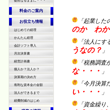
徒然なるままに・・・
料金のご案内
「
起業した
お役立ち情報
のか わか
はじめての経理
かんたん経理
「
法人にす
会計ソフト導入
うなの？
」
月次決算書
経営計画書
「
税務調査
な・・・
個人か？法人か？
」
決算期の決め方
「
今月決算
有利な資本金の金額
い・・・
」
法人ができるまで
経費削減のはじめ
「
資金繰り