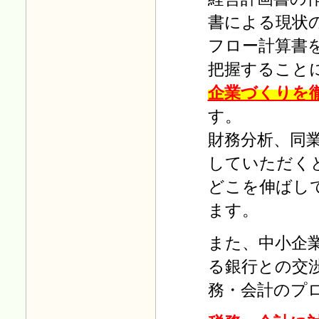
R01.07.01
書による現状
「毎月の税務」
を更新しまし
た。
フロー計算書
把握すること
R01.06.04
企業づくりを
「毎月の税務」
を更新しまし
た。
す。
財務分析、同
R01.05.07
「毎月の税務」
を更新しまし
していただく
た。
どこを伸ばし
ます。
H31.04.01
「毎月の税務」
を更新しまし
た。
また、中小企
る銀行との交
H31.03.01
務・会計のプ
「毎月の税務」
を更新しまし
た。