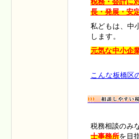
税務・会計に
長・発展・安
H31.02.01
「毎月の税務」
を更新しまし
た。
私どもは、中
します。
H31.01.04
「毎月の税務」
を更新しまし
元気な中小企
た。
Ｈ30.12.03
こんな板橋区
「毎月の税務」
を更新しまし
た。
Ｈ30.11.01
「毎月の税務」
を更新しまし
た。
税務相談のみ
Ｈ30.10.01
士事務所
を目
「毎月の税務」
を更新しまし